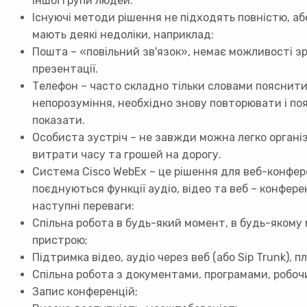
іншої групи людей.
Існуючі методи рішення не підходять повністю, аб
мають деякі недоліки, наприклад:
Пошта – «повільний зв'язок», немає можливості 
презентації.
Телефон – часто складно тільки словами пояснити 
непорозуміння, необхідно знову повторювати і п
показати.
Особиста зустріч – не завжди можна легко організ
витрати часу та грошей на дорогу.
Система Cisco WebEx – це рішення для веб-конфере
поєднуються функції аудіо, відео та веб – конфер
наступні переваги:
Спільна робота в будь-який момент, в будь-якому м
пристрою;
Підтримка відео, аудіо через веб (або Sip Trunk), 
Спільна робота з документами, програмами, робочи
Запис конференцій;