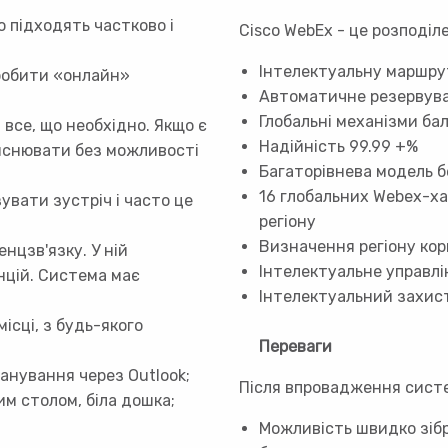
о підходять частково і
Cisco WebEx - це розподіл
Інтелектуальну маршрут
зробити «онлайн»
Автоматичне резервуван
Глобальні механізми б
все, що необхідно. Якщо є
Надійність 99.99 +%
ояснювати без можливості
Багаторівнева модель 
16 глобальних Webex-ха
увати зустріч і часто це
регіону
Визначення регіону ко
нцзв'язку. У ній
Інтелектуальне управл
енцій. Система має
Інтелектуальний захист
ісці, з будь-якого
Переваги
планування через Outlook;
Після впровадження систе
м столом, біла дошка;
Можливість швидко зібр