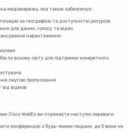
ена медіамережа, яка також забезпечує:
изацію за географією та доступністю ресурсів
ня для даних, голосу та відео
алансування навантаження
безпеки
бів по всьому світу для підтримки конкретного
ристувача
іння смугою пропускання
 від відмов
ми Cisco WebEx ви отримаєте наступні переваги:
ати конференцію з будь-якими людьми, де б вони не