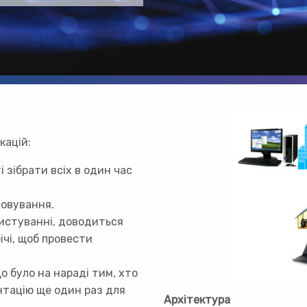
кацій:
 зібрати всіх в один час
ховування.
листуванні, доводиться
ічі, щоб провести
о було на нараді тим, хто
ентацію ще один раз для
Архітектура