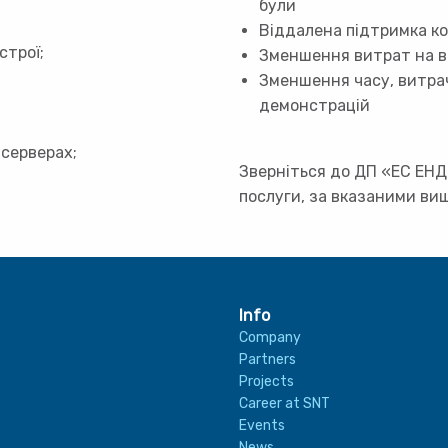
були
Віддалена підтримка к
строї;
Зменшення витрат на в
Зменшення часу, витрач
демонстрацій
 серверах;
Зверніться до ДП «ЕС ЕНД Т
послуги, за вказаними ви
Info
Company
Partners
Projects
Career at SNT
Events
News