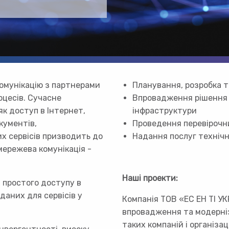
комунікацію з партнерами
Планування, розробка т
оцесів. Сучасне
Впровадження рішення т
як доступ в Інтернет,
інфраструктури
кументів,
Проведення перевірочн
х сервісів призводить до
Надання послуг технічн
 мережева комунікація -
Наші проекти:
 простого доступу в
даних для сервісів у
Компанія ТОВ «ЕС ЕН ТІ У
впровадження та модерніз
таких компаній і організаці