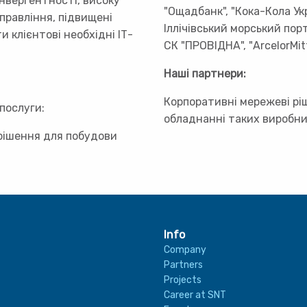
нвергентності, високу
"Ощадбанк", "Кока-Кола Ук
правління, підвищені
Іллічівський морський пор
 клієнтові необхідні ІТ-
СК "ПРОВІДНА", "ArcelorMitt
Наші партнери:
Корпоративні мережеві рі
послуги:
обладнанні таких виробникі
 рішення для побудови
Info
Company
Partners
Projects
Career at SNT