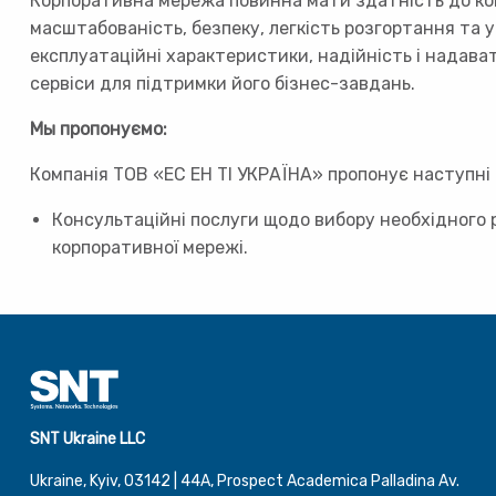
Корпоративна мережа повинна мати здатність до ко
масштабованість, безпеку, легкість розгортання та у
експлуатаційні характеристики, надійність і надавати
сервіси для підтримки його бізнес-завдань.
Мы пропонуємо:
Компанія ТОВ «ЕС ЕН ТІ УКРАЇНА» пропонує наступні 
Консультаційні послуги щодо вибору необхідного
корпоративної мережі.
SNT Ukraine LLC
Ukraine, Kyiv, 03142 | 44А, Prospect Academica Palladina Av.