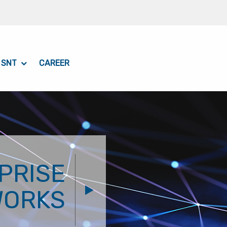
 SNT
CAREER
PRISE
WORKS