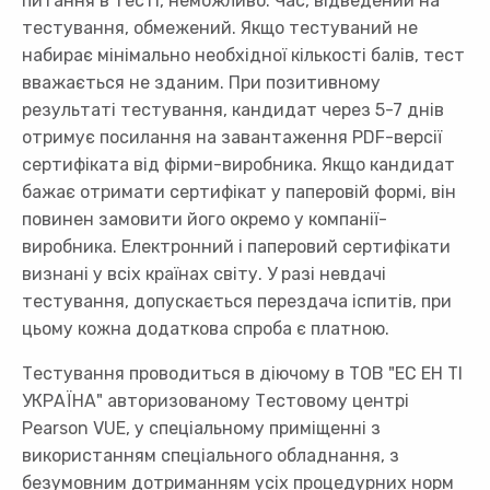
питання в тесті, неможливо. Час, відведений на
тестування, обмежений. Якщо тестуваний не
набирає мінімально необхідної кількості балів, тест
вважається не зданим. При позитивному
результаті тестування, кандидат через 5-7 днів
отримує посилання на завантаження PDF-версії
сертифіката від фірми-виробника. Якщо кандидат
бажає отримати сертифікат у паперовій формі, він
повинен замовити його окремо у компанії-
виробника. Електронний і паперовий сертифікати
визнані у всіх країнах світу. У разі невдачі
тестування, допускається перездача іспитів, при
цьому кожна додаткова спроба є платною.
Тестування проводиться в діючому в ТОВ "ЕС ЕН ТІ
УКРАЇНА" авторизованому Тестовому центрі
Pearson VUE, у спеціальному приміщенні з
використанням спеціального обладнання, з
безумовним дотриманням усіх процедурних норм