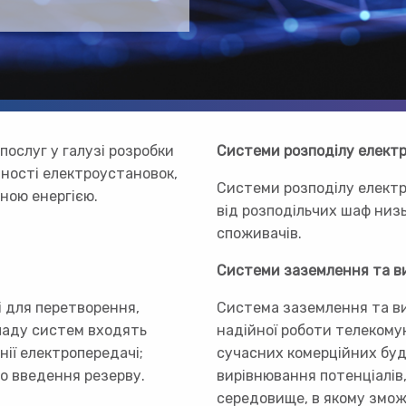
послуг у галузі розробки
Системи розподілу елект
ності електроустановок,
Системи розподілу електр
ною енергією.
від розподільчих шаф низ
споживачів.
Системи заземлення та в
 для перетворення,
Система заземлення та в
кладу систем входять
надійної роботи телекому
нії електропередачі;
сучасних комерційних буд
го введення резерву.
вирівнювання потенціалів
середовище, в якому змож