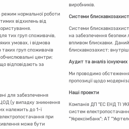
виробників.
 режим нормальної роботи
Системи блискавкозахис
тимих відхилень від
користування.
Системи блискавкозахисту
ля тих груп споживачів,
на забезпечення безпеки 
яких умовах, і відмова
впливом блискавки. Даний
 таких груп споживачів
блискавкозахист; внутріш
і обчислювальні центри;
Аудит та аналіз існуючих
що відповідають за
Ми проводимо обстеження 
пропозиції щодо модерніза
Наші проекти
ені для забезпечення
ЦОД (у випадку зникнення
Компанія ДП "ЕС ЕНД ТІ У
х належить до 1-ї
систем електропостачання 
о електропостачання при
"Укрексімбанк"; АТ "Укрте
живлення може бути