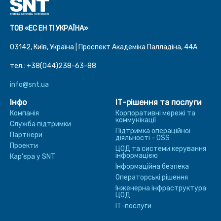
ТОВ «ЕС ЕН ТІ УКРАЇНА»
03142, Київ, Україна | Проспект Академіка Палладіна, 44A
тел.: +38(044)238-63-88
info@snt.ua
Інфо
ІТ-рішення та послуги
Компанія
Корпоративні мережі та
коммунікації
Служба підтримки
Підтримка операційної
Партнери
діяльності - OSS
Проекти
ЦОД та системи керування
інформацією
Кар'єра у SNT
Інформаційна безпека
Операторські рішення
Інженерна інфраструктура
ЦОД
ІТ-послуги